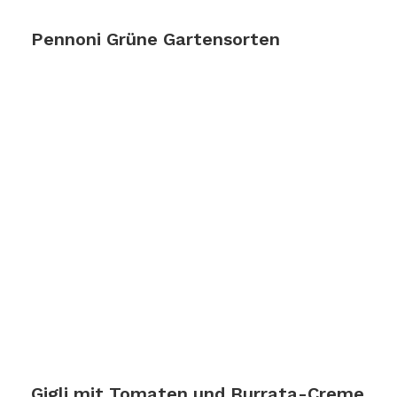
Pennoni Grüne Gartensorten
Zum Rezept
Gigli mit Tomaten und Burrata-Creme