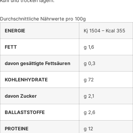
Kühl und trocken lagern.
Durchschnittliche Nährwerte pro 100g
ENERGIE
Kj 1504 – Kcal 355
FETT
g 1,6
davon gesättigte Fettsäuren
g 0,3
KOHLENHYDRATE
g 72
davon Zucker
g 2,1
BALLASTSTOFFE
g 2,6
PROTEINE
g 12