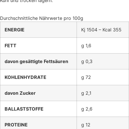
Kühl und trocken lagern.
Durchschnittliche Nährwerte pro 100g
ENERGIE
Kj 1504 – Kcal 355
FETT
g 1,6
davon gesättigte Fettsäuren
g 0,3
KOHLENHYDRATE
g 72
davon Zucker
g 2,1
BALLASTSTOFFE
g 2,6
PROTEINE
g 12