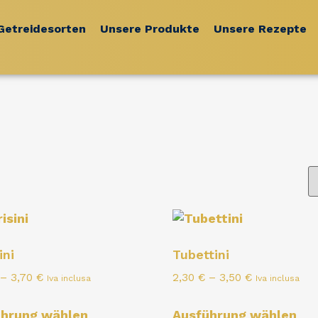
Getreidesorten
Unsere Produkte
Unsere Rezepte
ini
Tubettini
–
3,70
€
2,30
€
–
3,50
€
Iva inclusa
Iva inclusa
ührung wählen
Ausführung wählen