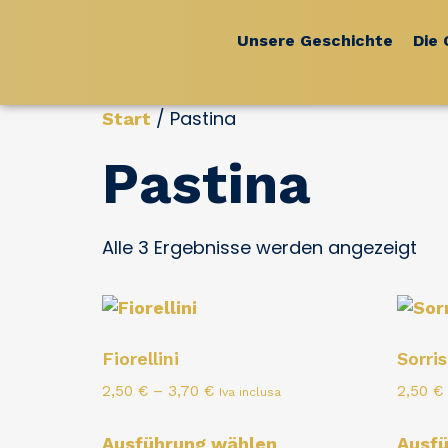
Unsere Geschichte
Die 
/ Pastina
Start
Pastina
Alle 3 Ergebnisse werden angezeigt
Fiorellini
Sorris
2,50
€
–
3,70
€
2,50
€
Iva inclusa
Ausführung wählen
Ausf